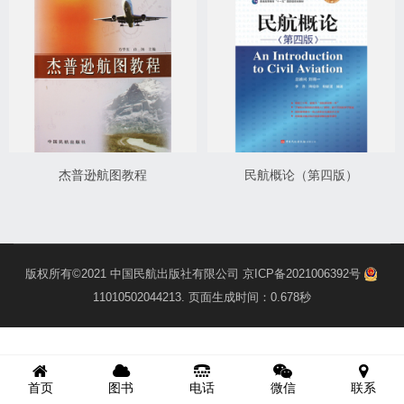
杰普逊航图教程
民航概论（第四版）
版权所有©2021
中国民航出版社有限公司
京ICP备2021006392号
11010502044213
. 页面生成时间：0.678秒
首页
图书
电话
微信
联系