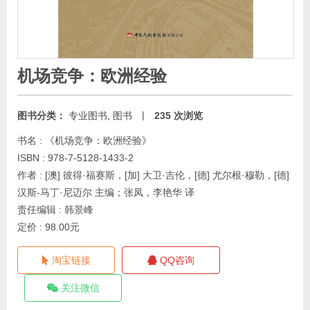
机场竞争：欧洲经验
|
图书分类：
专业图书
,
图书
235 次浏览
书名 : 《机场竞争：欧洲经验》
ISBN : 978-7-5128-1433-2
作者 : [澳] 彼得·福赛斯，[加] 大卫·吉伦，[德] 尤尔根·穆勒，[德]
汉斯-马丁·尼迈尔 主编；张凤，李艳华 译
责任编辑 : 韩景峰
定价 : 98.00元
淘宝链接
QQ咨询
关注微信