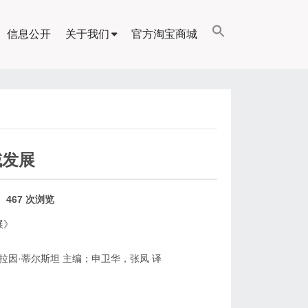
信息公开
关于我们
官方淘宝商城
域发展
467 次浏览
展》
德]阿拉因·蒂尔斯坦 主编；申卫华，张凤 译