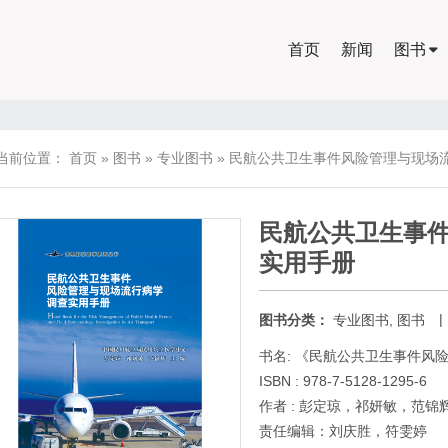
首页
新闻
图书
当前位置：
首页
»
图书
»
专业图书
»
民航公共卫生事件风险管理与现场
民航公共卫生事
实用手册
|
图书分类：
专业图书
,
图书
书名: 《民航公共卫生事件风
ISBN : 978-7-5128-1295-6
作者 : 彭定琼，祁妍敏，范锦
责任编辑：刘庆胜，符雯婷